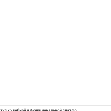
туп к удобной и функциональной платфо