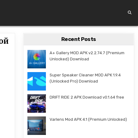
Recent Posts
ой
A+ Gallery MOD APK v2.2.74.7 (Premium
Unlocked) Download
Super Speaker Cleaner MOD APK 1.9.4
(Unlocked Pro) Download
DRIFT RIDE 2 APK Download v0.1.64 free
Varlens Mod APK 4.1 (Premium Unlocked)