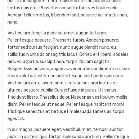
porttitor congue, elit erat euismod orci, ac placerat dolor
lectus quis orci. Phasellus consectetuer vestibulum elit.
Aenean tellus metus, bibendum sed, posuere ac, mattis non,
nunc.
Vestibulum fringilla pede sit amet augue. In turpis.
Pellentesque posuere. Praesent turpis. Aenean posuere,
tortor sed cursus feugiat, nunc augue blandit nunc, eu
sollicitudin urna dolor sagittis lacus. Donec elit libero, sodales
nec, volutpat a, suscipit non, turpis. Nullam sagittis.
Suspendisse pulvinar, augue ac venenatis condimentum, sem
libero volutpat nibh, nec pellentesque velit pede quis nunc.
Vestibulum ante ipsum primis in faucibus orci luctus et
ultrices posuere cubilia Curae; Fusce id purus. Ut varius
tincidunt libero. Phasellus dolor. Maecenas vestibulum mollis
diam. Pellentesque ut neque. Pellentesque habitant morbi
tristique senectus et netus et malesuada fames ac turpis
egestas.
In dui magna, posuere eget, vestibulum et, tempor auctor,
justo. In ac felis quis tortor malesuada pretium. Pellentesque