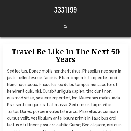
Skip to content
3331199
Travel Be Like In The Next 50
Years
Sed lectus. Donec mollis hendrerit risus. Phasellus nec sem in
justo pellentesque facilisis. Etiam imperdiet imperdiet orci.
Nunc nec neque. Phasellus leo dolor, tempus non, auctor et,
hendrerit quis, nisi. Curabitur ligula sapien, tincidunt non,
euismod vitae, posuere imperdiet, leo. Maecenas malesuada.
Praesent congue erat at massa. Sed cursus turpis vitae
tortor. Donec posuere vulputate arcu. Phasellus accumsan
cursus velit. Vestibulum ante ipsum primis in faucibus orci
luctus et ultrices posuere cubilia Curae; Sed aliquam, nisi quis