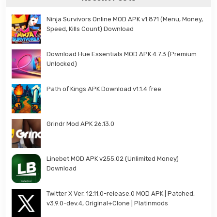
Ninja Survivors Online MOD APK v1.871 (Menu, Money,
Speed, Kills Count) Download
Download Hue Essentials MOD APK 4.7.3 (Premium
Unlocked)
Path of Kings APK Download v1.1.4 free
Grindr Mod APK 26.13.0
Linebet MOD APK v255.02 (Unlimited Money)
Download
Twitter X Ver. 12.11.0-release.0 MOD APK | Patched,
v3.9.0-dev.4, Original+Clone | Platinmods